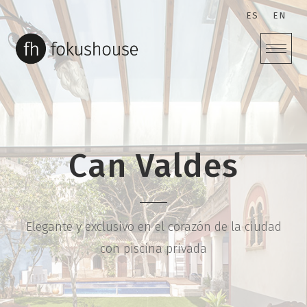
S
ES
EN
k
i
p
t
o
c
o
n
Can Valdes
t
e
n
t
Elegante y exclusivo en el corazón de la ciudad
con piscina privada